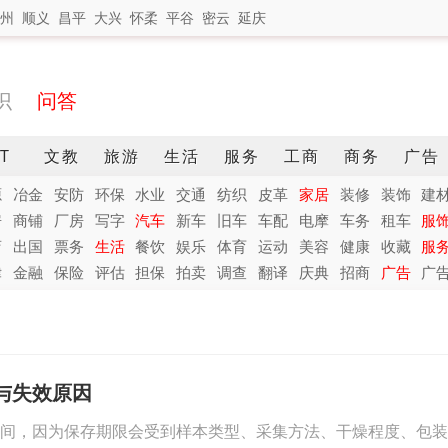
州
顺义
昌平
大兴
怀柔
平谷
密云
延庆
识
问答
IT
文教
旅游
生活
服务
工商
商务
广告
源
冶金
安防
环保
水业
交通
纺织
皮革
家居
装修
装饰
建
房
商铺
厂房
写字
汽车
新车
旧车
车配
电摩
车务
租车
服
店
出国
票务
生活
餐饮
娱乐
体育
运动
美容
健康
收藏
服
律
金融
保险
评估
担保
拍卖
调查
翻译
庆典
招商
广告
广
与失效原因
间，因为保存期限会受到样本类型、采集方法、干燥程度、包装