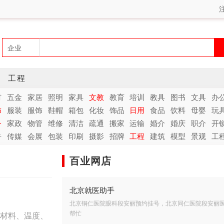
工程
材
五金
家居
照明
家具
文教
教育
培训
教具
图书
文具
办
饰
服装
服饰
鞋帽
箱包
化妆
饰品
日用
食品
饮料
母婴
玩
务
家政
物管
维修
清洁
疏通
搬家
运输
婚介
婚庆
职介
开
告
传媒
会展
包装
印刷
摄影
招牌
工程
建筑
模型
景观
工
百业网店
北京就医助手
北京铜仁医院眼科段安丽预约挂号，北京同仁医院段安丽
材料、温度、
帮忙