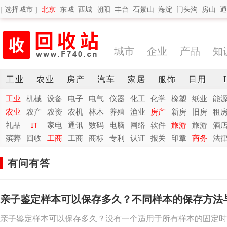
[ 选择城市 ]
北京
东城
西城
朝阳
丰台
石景山
海淀
门头沟
房山
通
城市
企业
产品
知
工业
农业
房产
汽车
家居
服饰
日用
工业
机械
设备
电子
电气
仪器
化工
化学
橡塑
纸业
能
农业
农产
农资
农机
林木
养殖
渔业
房产
新房
旧房
租
礼品
IT
家电
通讯
数码
电脑
网络
软件
旅游
旅游
酒
殡葬
回收
工商
工商
商标
专利
认证
报关
印章
商务
法
有问有答
亲子鉴定样本可以保存多久？不同样本的保存方法
亲子鉴定样本可以保存多久？没有一个适用于所有样本的固定时