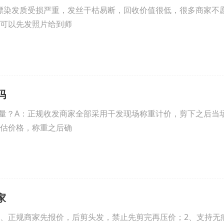
漂染发质受损严重，发丝干枯易断，回收价值很低，很多商家不
可以先发照片给到师
吗
量？A：正规收发商家全部采用干发现场称重计价，剪下之后当
估价格，称重之后确
家
1、正规商家先报价，后剪头发，禁止先剪完再压价；2、支持无