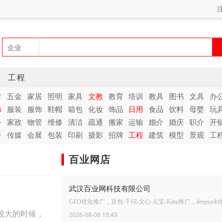
工程
材
五金
家居
照明
家具
文教
教育
培训
教具
图书
文具
办
饰
服装
服饰
鞋帽
箱包
化妆
饰品
日用
食品
饮料
母婴
玩
务
家政
物管
维修
清洁
疏通
搬家
运输
婚介
婚庆
职介
开
告
传媒
会展
包装
印刷
摄影
招牌
工程
建筑
模型
景观
工
百业网店
武汉百业网科技有限公司
GEO优化推广，豆包-千问-文心-元宝-Kimi推广，deepsee
较大的时候，
2026-08-08 10:43