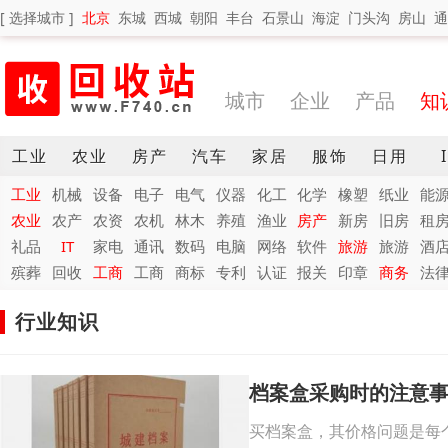
[ 选择城市 ]
北京
东城
西城
朝阳
丰台
石景山
海淀
门头沟
房山
通
城市
企业
产品
知
工业
农业
房产
汽车
家居
服饰
日用
工业
机械
设备
电子
电气
仪器
化工
化学
橡塑
纸业
能
农业
农产
农资
农机
林木
养殖
渔业
房产
新房
旧房
租
礼品
IT
家电
通讯
数码
电脑
网络
软件
旅游
旅游
酒
殡葬
回收
工商
工商
商标
专利
认证
报关
印章
商务
法
行业知识
档案盒采购时的注意
买档案盒，其价格问题是每