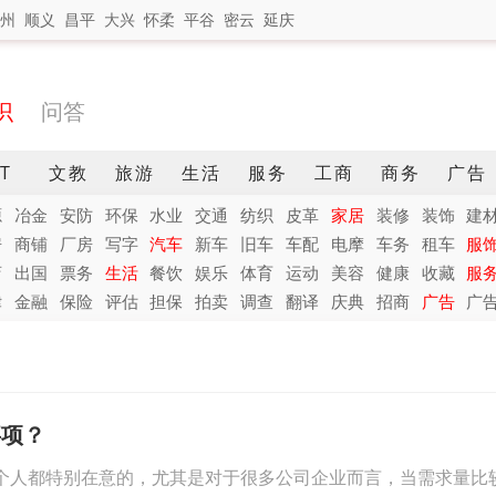
州
顺义
昌平
大兴
怀柔
平谷
密云
延庆
识
问答
IT
文教
旅游
生活
服务
工商
商务
广告
源
冶金
安防
环保
水业
交通
纺织
皮革
家居
装修
装饰
建
房
商铺
厂房
写字
汽车
新车
旧车
车配
电摩
车务
租车
服
店
出国
票务
生活
餐饮
娱乐
体育
运动
美容
健康
收藏
服
律
金融
保险
评估
担保
拍卖
调查
翻译
庆典
招商
广告
广
事项？
个人都特别在意的，尤其是对于很多公司企业而言，当需求量比