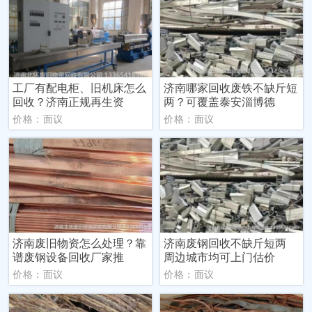
工厂有配电柜、旧机床怎么
济南哪家回收废铁不缺斤短
回收？济南正规再生资
两？可覆盖泰安淄博德
价格：面议
价格：面议
济南废旧物资怎么处理？靠
济南废钢回收不缺斤短两
谱废钢设备回收厂家推
周边城市均可上门估价
价格：面议
价格：面议