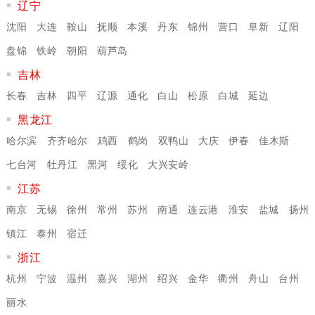
辽宁
沈阳
大连
鞍山
抚顺
本溪
丹东
锦州
营口
阜新
辽阳
盘锦
铁岭
朝阳
葫芦岛
吉林
长春
吉林
四平
辽源
通化
白山
松原
白城
延边
黑龙江
哈尔滨
齐齐哈尔
鸡西
鹤岗
双鸭山
大庆
伊春
佳木斯
七台河
牡丹江
黑河
绥化
大兴安岭
江苏
南京
无锡
徐州
常州
苏州
南通
连云港
淮安
盐城
扬州
镇江
泰州
宿迁
浙江
杭州
宁波
温州
嘉兴
湖州
绍兴
金华
衢州
舟山
台州
丽水