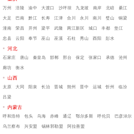
万州
涪陵
渝中
大渡口
沙坪坝
九龙坡
南岸
北碚
綦江
大足
巴南
黔江
长寿
江津
合川
永川
南川
璧山
铜梁
潼南
荣昌
开州
梁平
武隆
两江新区
城口
丰都
垫江
忠县
云阳
奉节
巫山
巫溪
石柱
秀山
酉阳
彭水
河北
石家庄
唐山
秦皇岛
邯郸
邢台
保定
张家口
承德
沧州
廊坊
衡水
山西
太原
大同
阳泉
长治
晋城
朔州
晋中
运城
忻州
临汾
吕梁
内蒙古
呼和浩特
包头
乌海
赤峰
通辽
鄂尔多斯
呼伦贝
巴彦淖尔
乌兰察布
兴安盟
锡林郭勒盟
阿拉善盟