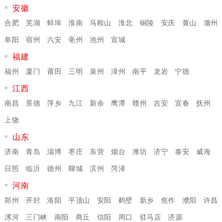
安徽
合肥
芜湖
蚌埠
淮南
马鞍山
淮北
铜陵
安庆
黄山
滁州
阜阳
宿州
六安
亳州
池州
宣城
福建
福州
厦门
莆田
三明
泉州
漳州
南平
龙岩
宁德
江西
南昌
景德
萍乡
九江
新余
鹰潭
赣州
吉安
宜春
抚州
上饶
山东
济南
青岛
淄博
枣庄
东营
烟台
潍坊
济宁
泰安
威海
日照
临沂
德州
聊城
滨州
菏泽
河南
郑州
开封
洛阳
平顶山
安阳
鹤壁
新乡
焦作
濮阳
许昌
漯河
三门峡
南阳
商丘
信阳
周口
驻马店
济源