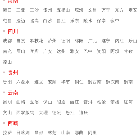
海南
海口
三亚
三沙
儋州
五指山
琼海
文昌
万宁
东方
定安
屯昌
澄迈
临高
白沙
昌江
乐东
陵水
保亭
琼中
四川
成都
自贡
攀枝花
泸州
德阳
绵阳
广元
遂宁
内江
乐山
南充
眉山
宜宾
广安
达州
雅安
巴中
资阳
阿坝
甘孜
凉山
贵州
贵阳
六盘水
遵义
安顺
毕节
铜仁
黔西南
黔东南
黔南
云南
昆明
曲靖
玉溪
保山
昭通
丽江
普洱
临沧
楚雄
红河
文山
西双版纳
大理
德宏
怒江
迪庆
西藏
拉萨
日喀则
昌都
林芝
山南
那曲
阿里