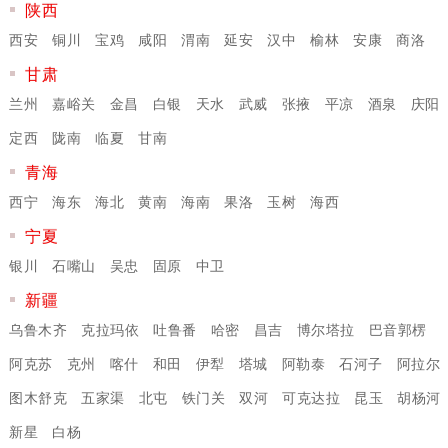
陕西
西安
铜川
宝鸡
咸阳
渭南
延安
汉中
榆林
安康
商洛
甘肃
兰州
嘉峪关
金昌
白银
天水
武威
张掖
平凉
酒泉
庆阳
定西
陇南
临夏
甘南
青海
西宁
海东
海北
黄南
海南
果洛
玉树
海西
宁夏
银川
石嘴山
吴忠
固原
中卫
新疆
乌鲁木齐
克拉玛依
吐鲁番
哈密
昌吉
博尔塔拉
巴音郭楞
阿克苏
克州
喀什
和田
伊犁
塔城
阿勒泰
石河子
阿拉尔
图木舒克
五家渠
北屯
铁门关
双河
可克达拉
昆玉
胡杨河
新星
白杨