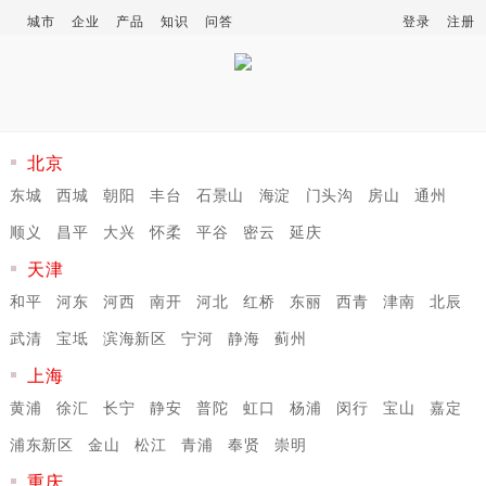
城市
企业
产品
知识
问答
登录
注册
北京
东城
西城
朝阳
丰台
石景山
海淀
门头沟
房山
通州
顺义
昌平
大兴
怀柔
平谷
密云
延庆
天津
和平
河东
河西
南开
河北
红桥
东丽
西青
津南
北辰
武清
宝坻
滨海新区
宁河
静海
蓟州
上海
黄浦
徐汇
长宁
静安
普陀
虹口
杨浦
闵行
宝山
嘉定
浦东新区
金山
松江
青浦
奉贤
崇明
重庆