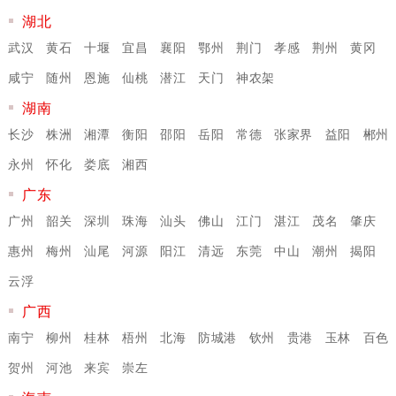
湖北
武汉
黄石
十堰
宜昌
襄阳
鄂州
荆门
孝感
荆州
黄冈
咸宁
随州
恩施
仙桃
潜江
天门
神农架
湖南
长沙
株洲
湘潭
衡阳
邵阳
岳阳
常德
张家界
益阳
郴州
永州
怀化
娄底
湘西
广东
广州
韶关
深圳
珠海
汕头
佛山
江门
湛江
茂名
肇庆
惠州
梅州
汕尾
河源
阳江
清远
东莞
中山
潮州
揭阳
云浮
广西
南宁
柳州
桂林
梧州
北海
防城港
钦州
贵港
玉林
百色
贺州
河池
来宾
崇左