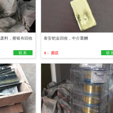
泥废料，擦银布回收
泰安钯金回收，中介重酬
联系
面议
联
¥：