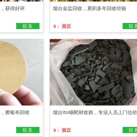
购，获得好评
烟台金盐回收，累积多年回收经验
联系
面议
联
¥：
收，擦银布回收
烟台ito铟靶材收购，专业人员上门估
联系
面议
联
¥：