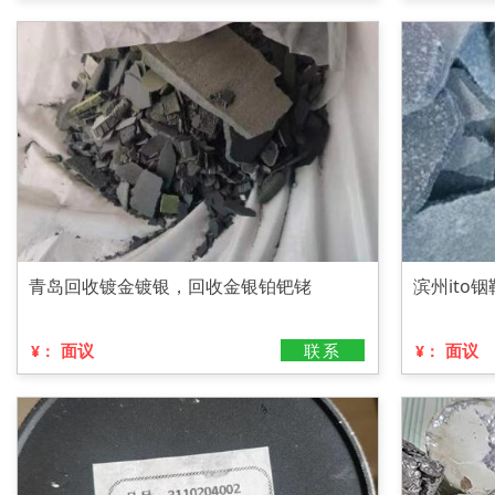
青岛回收镀金镀银，回收金银铂钯铑
滨州ito
面议
联系
面议
¥：
¥：