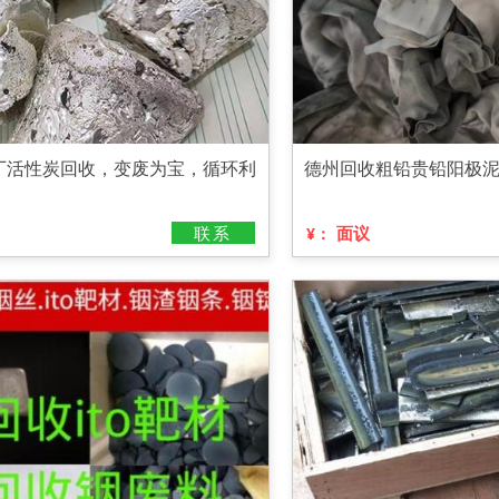
厂活性炭回收，变废为宝，循环利
德州回收粗铅贵铅阳极
联系
面议
¥：