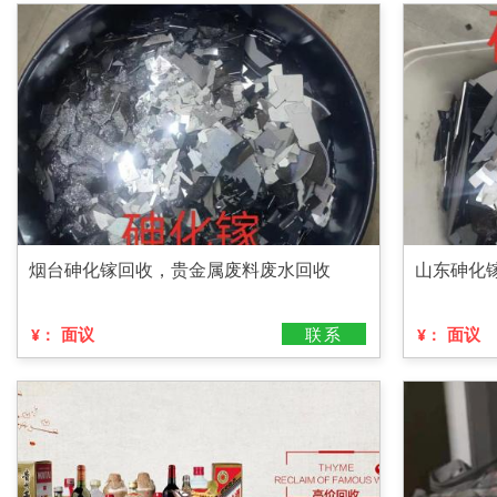
烟台砷化镓回收，贵金属废料废水回收
山东砷化
面议
联系
面议
¥：
¥：