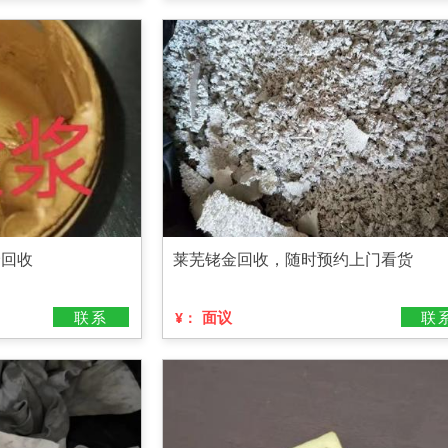
价回收
莱芜铑金回收，随时预约上门看货
联系
面议
联
¥：