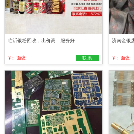
临沂银粉回收，出价高，服务好
济南金银
面议
联系
面议
¥：
¥：