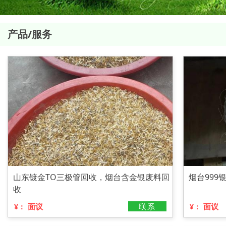
产品/服务
山东镀金TO三极管回收，烟台含金银废料回
烟台99
收
面议
联系
面议
¥：
¥：