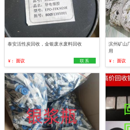
泰安活性炭回收，金银废水废料回收
滨州矿山
用
面议
联系
面议
¥：
¥：