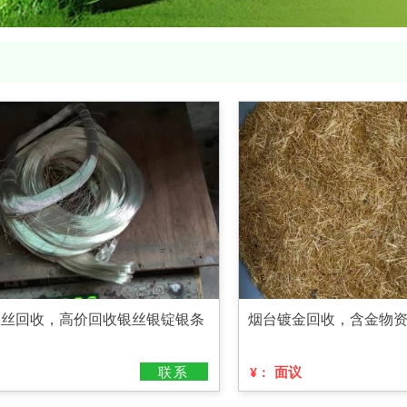
9银丝回收，高价回收银丝银锭银条
烟台镀金回收，含金物
联系
面议
¥：