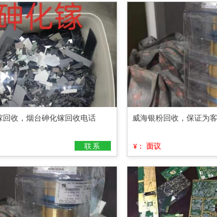
镓回收，烟台砷化镓回收电话
威海银粉回收，保证为
联系
面议
¥：