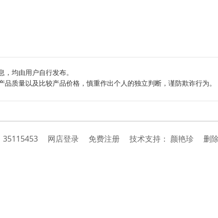
息，均由用户自行发布。
产品质量以及比较产品价格，慎重作出个人的独立判断，谨防欺诈行为。
：
35115453
网店登录
免费注册
技
术
支
持
：
颜艳珍
删除举报