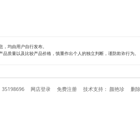
息，均由用户自行发布。
产品质量以及比较产品价格，慎重作出个人的独立判断，谨防欺诈行为。
：
35198696
网店登录
免费注册
技
术
支
持
：
颜艳珍
删除举报