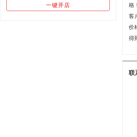
一键开店
格
客
价
得
联