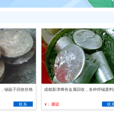
收，锡硫子回收价格
成都新津稀有金属回收，各种焊锡废料
联系
面议
联
¥：