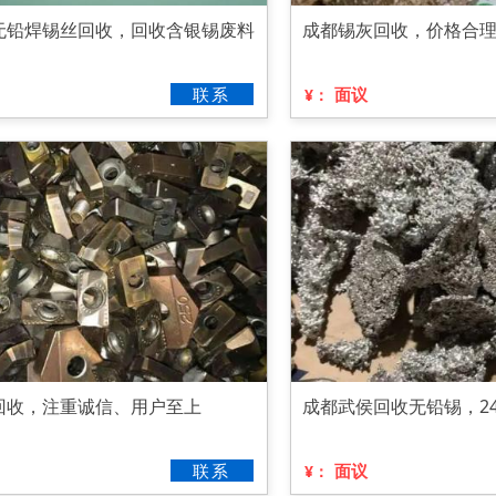
无铅焊锡丝回收，回收含银锡废料
成都锡灰回收，价格合
联系
面议
¥：
回收，注重诚信、用户至上
成都武侯回收无铅锡，2
联系
面议
¥：