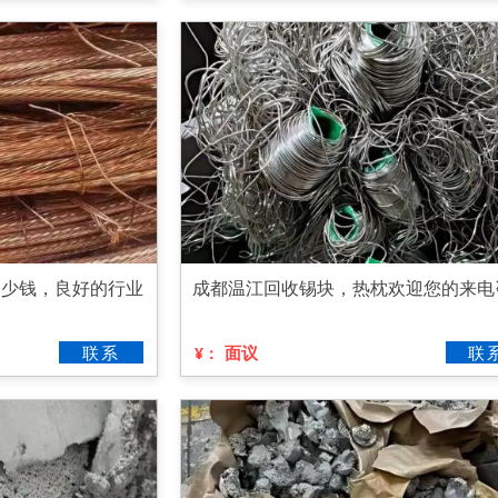
多少钱，良好的行业
成都温江回收锡块，热枕欢迎您的来电
联系
面议
联
¥：