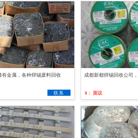
稀有金属，各种焊锡废料回收
成都新都焊锡回收公司
联系
面议
¥：