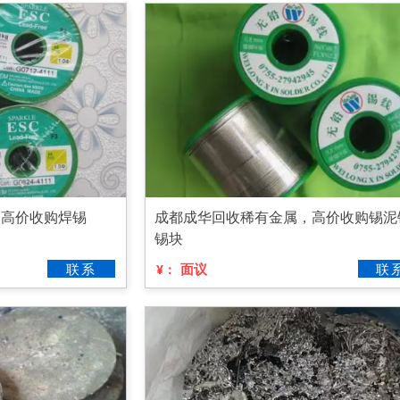
，高价收购焊锡
成都成华回收稀有金属，高价收购锡泥
锡块
联系
面议
联
¥：