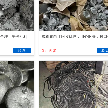
格合理，平等互利
成都青白江回收锡球，用心服务，树口
联系
面议
联
¥：