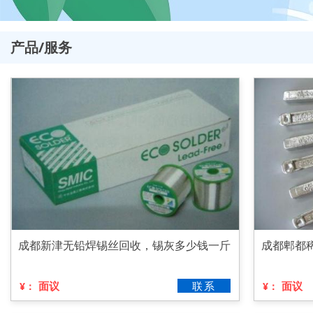
产品/服务
成都新津无铅焊锡丝回收，锡灰多少钱一斤
成都郫都
面议
联系
面议
¥：
¥：