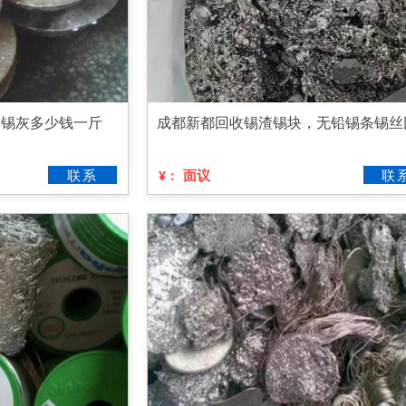
，锡灰多少钱一斤
成都新都回收锡渣锡块，无铅锡条锡丝
联系
面议
联
¥：