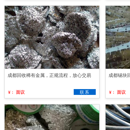
成都回收稀有金属，正规流程，放心交易
成都锡块
面议
联系
面议
¥：
¥：