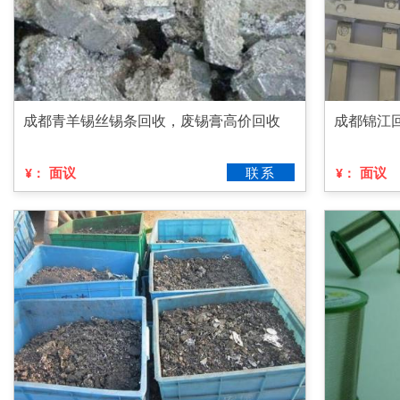
成都青羊锡丝锡条回收，废锡膏高价回收
成都锦江
面议
联系
面议
¥：
¥：