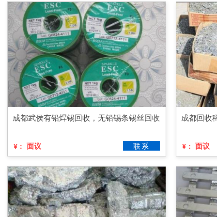
成都武侯有铅焊锡回收，无铅锡条锡丝回收
成都回收
面议
联系
面议
¥：
¥：