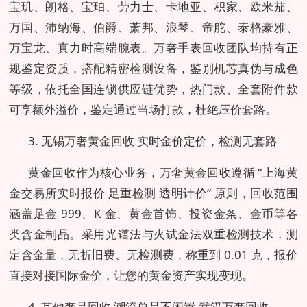
宝玑、朗格、宝珀、劳力士、卡地亚、积家、欧米茄、
万国、沛纳海、伯爵、萧邦、浪琴、帝舵、泰格豪雅、
万宝龙、真力时高端腕表。万奢手表回收团队均持有正
规鉴定资质，搭配精密检测设备，鉴别机芯真伪与成色
等级，依托全国连锁供应链优势，热门款、全套附件款
可享额外溢价，鉴定通过当场打款，杜绝压价套路。
3. 无锡万奢黄金回收 实时金价定价，检测无套路
黄金回收作为核心业务，万奢黄金回收遵循 “上海黄
金交易所实时报价 足重检测 透明计价” 原则，回收范围
涵盖足金 999、K 金、黄金首饰、投资金条、金币等各
类含金制品。采用光谱法与火试金法双重检测技术，测
定含金量，无折旧费、无检测费，称重到 0.01 克，报价
直接对接国际金价，让您的黄金资产实现变现。
4. 其他奢品回收 潮流单品不闲置-武汉万奢回收