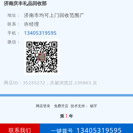
济南庆丰礼品回收部
济南市均可上门回收范围广
地址：
许经理
联系：
13405319595
手机：
微信：
网店ID：35235272，共被浏览过 239863 次
网店登录
免费开店
技
术
支
持
：
杨宇
1
第
年
13405319595
联系我们
一键拨号