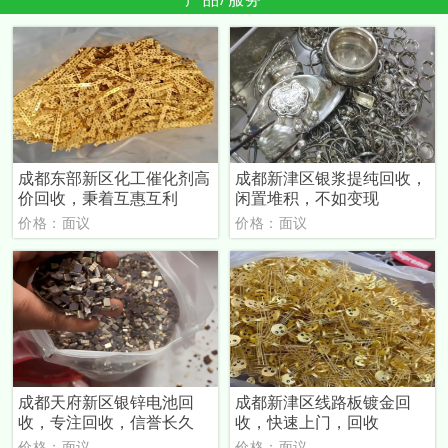
成都东部新区化工催化剂高
成都新津区银浆提纯回收，
价回收，秉着互惠互利
闲置堆积，不如变现
价格：面议
价格：面议
成都天府新区银锌电池回
成都新津区线路板镀金回
收，专注回收，信誉长久
收，快速上门，回收
价格：面议
价格：面议