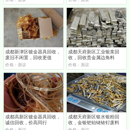
成都新津区镀金器具回收，
成都天府新区工业银浆回
废旧不闲置，回收更值
收，回收贵金属边角料
价格：面议
价格：面议
成都高新区镀金器具回收，
成都天府新区银水银粉回
诚信回收，价高同行
收，金银钯铂铑铱钌废料
价格：面议
价格：面议