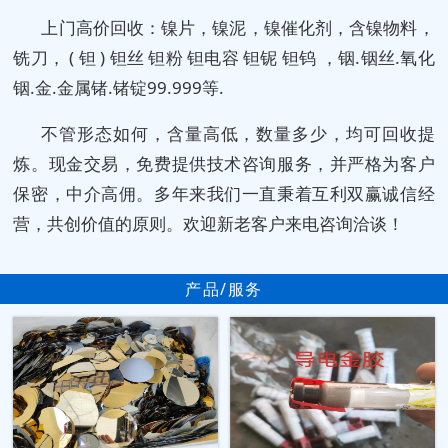
上门高价回收：镍片，镍泥，镍催化剂，含镍物料，
铣刀， ( 钽 ) 钽丝 钽粉 钽电容 钽铌 钽钨 ，铟.铟丝.氧化
铟.金.金属锗.锗锭99.999等.
不管形态如何，含量高低，数量多少，均可回收提
炼。现金交易，免费提供技术咨询服务，并严格为客户
保密，中介高佣。多年来我们一直秉着互利双赢诚信经
营，共创价值的原则。欢迎新老客户来电咨询洽谈！
产品/服务