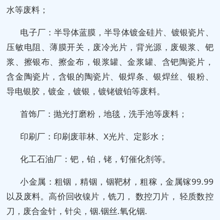
水等废料；
电子厂：半导体蓝膜，半导体镀金硅片、镀银瓷片、
压敏电阻、薄膜开关，废冷光片，背光源，废银浆、钯
浆、擦银布、擦金布，银浆罐、金浆罐、含钯陶瓷片，
含金陶瓷片，含银的陶瓷片、银焊条、银焊丝、银粉、
导电银胶，镀金，镀银，镀铑镀铂等废料。
首饰厂：抛光打磨粉，地毯，洗手池等废料；
印刷厂：印刷废菲林、X光片、定影水；
化工石油厂：钯，铂，铑，钌催化剂等。
小金属：粗铟，精铟，铟靶材，粗稼，金属镓99.99
以及废料。高价回收镍片，铣刀， 数控刀片， 轻质数控
刀，废合金针，针尖，铟.铟丝.氧化铟.