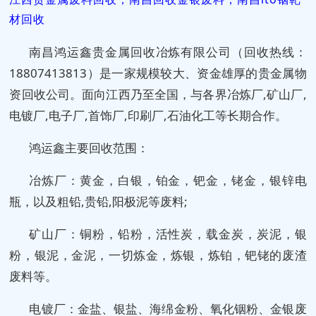
材回收
南昌鸿运鑫贵金属回收冶炼有限公司（回收热线：
18807413813）是一家规模较大、资金雄厚的贵金属物
资回收公司。面向江西乃至全国，与各界冶炼厂,矿山厂,
电镀厂,电子厂,首饰厂,印刷厂,石油化工等长期合作。
鸿运鑫主要回收范围：
冶炼厂：黄金，白银，铂金，钯金，铑金，银锌电
瓶，以及粗铅,贵铅,阳极泥等废料;
矿山厂：铜粉，铅粉，活性炭，载金炭，炭泥，银
粉，银泥，金泥，一切炼金，炼银，炼铂，钯铑的废渣
废料等。
电镀厂：金盐、银盐、海绵金粉、氧化铟粉、金银废