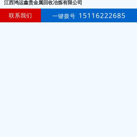
江西鸿运鑫贵金属回收冶炼有限公司
15116222685
江西省南昌市（全国上门回收）
联系我们
地址：
一键拨号
王总
联系：
15116222685
手机：
微信：
网店ID：35225257，共被浏览过 4430345 次
网店登录
免费开店
技
术
支
持
：
颜艳珍
3
第
年