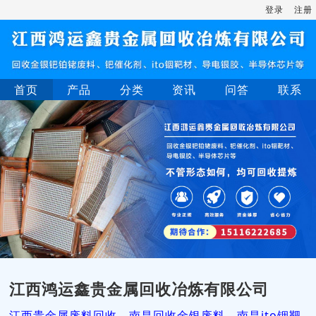
登录
注册
首页
产品
分类
资讯
问答
联系
江西鸿运鑫贵金属回收冶炼有限公司
江西贵金属废料回收，南昌回收金银废料，南昌ito铟靶