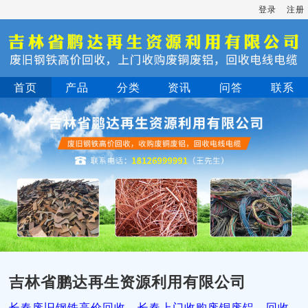
登录
注册
首页
产品
分类
资讯
问答
联系
吉林省鹏达再生资源利用有限公司
长春废旧钢铁高价回收，长春上门收购废铜废铝，回收