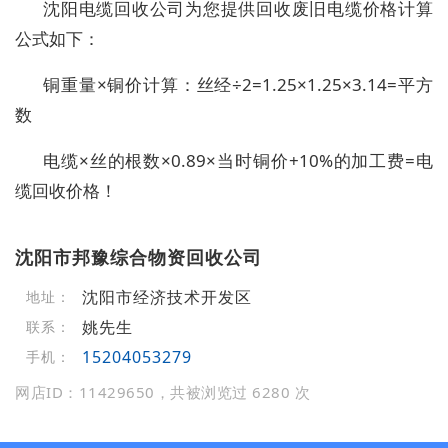
沈阳电缆回收公司为您提供回收废旧电缆价格计算
公式如下：
铜重量×铜价计算：丝经÷2=1.25×1.25×3.14=平方
数
电缆×丝的根数×0.89×当时铜价+10%的加工费=电
缆回收价格！
沈阳市邦豫综合物资回收公司
沈阳市经济技术开发区
地址：
姚先生
联系：
15204053279
手机：
网店ID：11429650，共被浏览过 6280 次