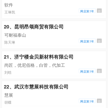
软件
网店第1年
百
王琳凯
20、昆明昂颂商贸有限公司
可耐福泰山
网店第1年
百
陈天琳
21、济宁楼金贝新材料有限公司
尚匠，优尼佰格，白管，代加工
网店第1年
百
刘晗
22、武汉市慧展科技有限公司
慧展
网店第1年
百
胡蝶