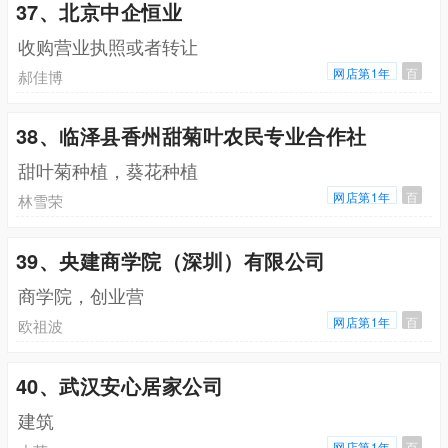
37、北京中企恒业
收购营业执照或者转让
网店第1年
百
郝佳博
38、临泽县香州甜菊叶农民专业合作社
甜叶菊种植，葵花种植
网店第1年
百
林雪荣
39、央建商学院（深圳）有限公司
商学院，创业营
网店第1年
百
欧祖波
40、武汉安心居家公司
建筑
网店第1年
百