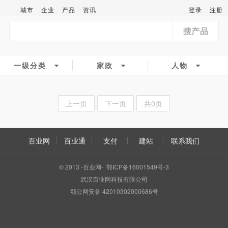
城市
企业
产品
资讯
登录
注册
搜产品
一级分类
家政
人物
上一页
下一页
共0页
百业网
百业通
支付
建站
联系我们
© 2013 -百业网- 鄂ICP备16001549号-3
武汉百业网科技有限公司
鄂公网安备 42010302000686号