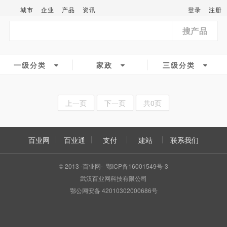
城市
企业
产品
资讯
登录
注册
搜产品
一级分类
家政
三级分类
上一页
下一页
共0页
百业网
百业通
支付
建站
联系我们
© 2013 -百业网- 鄂ICP备16001549号-3
武汉百业网科技有限公司
鄂公网安备 42010302000686号