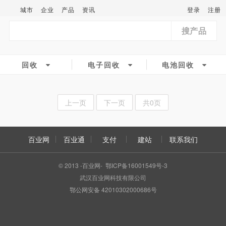
城市
企业
产品
资讯
登录
注册
搜产品
回收
电子回收
电池回收
上一页
下一页
共0页
百业网
百业通
支付
建站
联系我们
© 2013 -百业网- 鄂ICP备16001549号-3
武汉百业网科技有限公司
鄂公网安备 42010302000686号