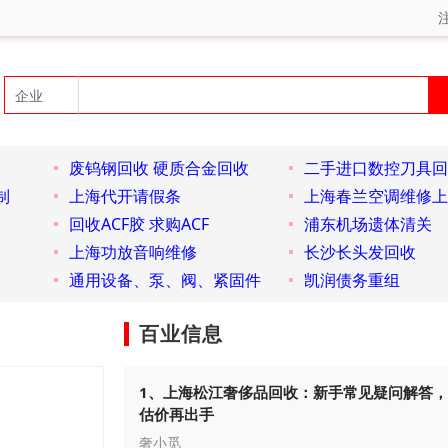
废钨钢回收 硬质合金回收
二手进口数控刀具回
制
上海代开请假条
上海春兰空调维修上
回收ACF胶 求购ACF
浦东机场遗体清关
上海功放音响维修
长沙长头发回收
通用设备、泵、阀、紧固件
凯润债务重组
百业信息
1、上海松江奢侈品回收：新手常见疑问解答
估价再出手
奢小觅