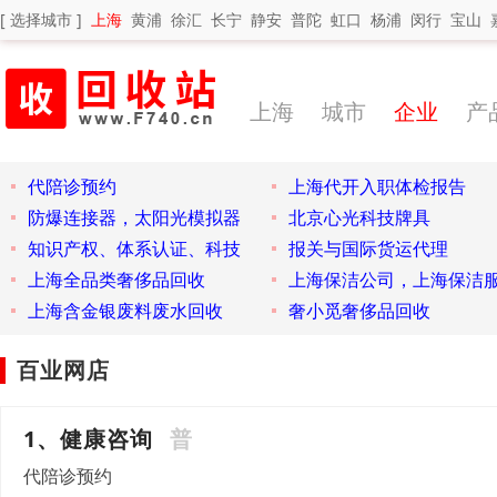
[ 选择城市 ]
上海
黄浦
徐汇
长宁
静安
普陀
虹口
杨浦
闵行
宝山
上海
城市
企业
产
代陪诊预约
上海代开入职体检报告
防爆连接器，太阳光模拟器
北京心光科技牌具
知识产权、体系认证、科技
报关与国际货运代理
上海全品类奢侈品回收
上海保洁公司，上海保洁
上海含金银废料废水回收
奢小觅奢侈品回收
百业网店
1、健康咨询
普
代陪诊预约