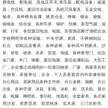
裸电线、配电箱、高低压开关,变压器（配电设备）减速
器，空压机、废旧冷冻设备、风机刃具量具、五金交电，
轴承。 各种稀有金属、硬质合金、锋钢、镀金、镀银、
镍烙金、铝合金、各种车床、锅炉、扶梯、各型气罐、油
鑵、行车、各型废旧电池、电瓶。宾馆酒店舞厅酒吧企业
学校网吧等各种设施： 中央空调、厨具、不锈钢制品，
灶台、铝制品及餐具、各种桌椅、各种高中档家具、沙
发、床垫、铁床、木床、货架、地毯、各种卷帘门、铝合
金门窗、木门、钢窗、废旧电脑、废旧金属制品、大型工
厂，企业搬迁或倒闭的一切废旧物资、厂家，商家库存积
压物资。承接单位，企业，个人及家庭室内外装修拆除
办公用品、居家用品各种文件柜、办公桌椅、隔断、办公
沙发、各种空调、冰箱、彩电、冰柜、柜、洗衣机、显示
器、电脑、网吧机、复印机、传真机、全套家具、各式家
用沙发、席梦思床、双层铁床、实木床、三门衣柜等。