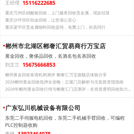
15116222685
王经理
重庆万州区硝酸银回收，上门服务回收贵金属，现款结算
重庆沙坪坝区铂金回收，让您省心安心
重庆梁平区贵金属物料回收提纯，免费上门，价高同行
郴州市北湖区郴奢汇贸易商行万宝店
黄金回收，奢侈品回收，名酒名包名表回收
15675666853
刘文兰
郴州黄金回收靠谱机构测评 郴奢汇万宝旗舰店体验分享
2026郴州黄金回收抵押全攻略：正规门店解析与无套路变现指南
2026年郴州黄金回收行情与郴奢汇门店测评：全资质透明回收助力安全变现
广东弘川机械设备有限公司
东莞二手伺服电机回收，东莞二手机械手臂回收，可编程
PLC控制器收购
13923464078
李桃