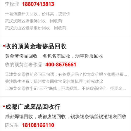
18807413813
李经理
十堰薄膜开关回收，价格高，变现快
武汉汉阳区擦银饰回收，回收商
武汉洪山区银浆银粉回收，回收商
收的顶黄金奢侈品回收
黄金奢侈品回收，名包名表回收，翡翠鞋服回收
400-8676661
收的顶黄金奢侈品
天津黄金回收前必问三句话：有备案证吗？按大盘价吗？扣哪些费吗？门店反应暴露真相
关注民生消费：郑州黄金回收常见纠纷梳理与维权建议
上海黄金回收牢记“三不”底线：不离视线、不信虚高报价、拒现金结算
成都广成废品回收行
成都焊锡回收，成都废锡回收，锡块锡条锡丝锡渣锡灰回收
18108166110
陈先生