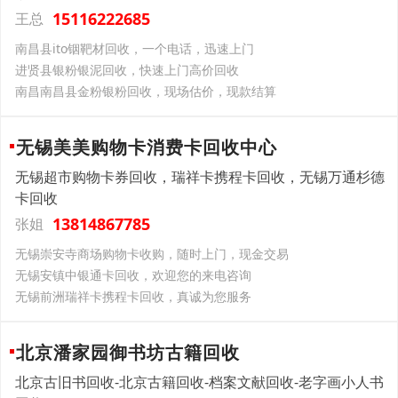
15116222685
王总
南昌县ito铟靶材回收，一个电话，迅速上门
进贤县银粉银泥回收，快速上门高价回收
南昌南昌县金粉银粉回收，现场估价，现款结算
无锡美美购物卡消费卡回收中心
无锡超市购物卡券回收，瑞祥卡携程卡回收，无锡万通杉德
卡回收
13814867785
张姐
无锡崇安寺商场购物卡收购，随时上门，现金交易
无锡安镇中银通卡回收，欢迎您的来电咨询
无锡前洲瑞祥卡携程卡回收，真诚为您服务
北京潘家园御书坊古籍回收
北京古旧书回收-北京古籍回收-档案文献回收-老字画小人书