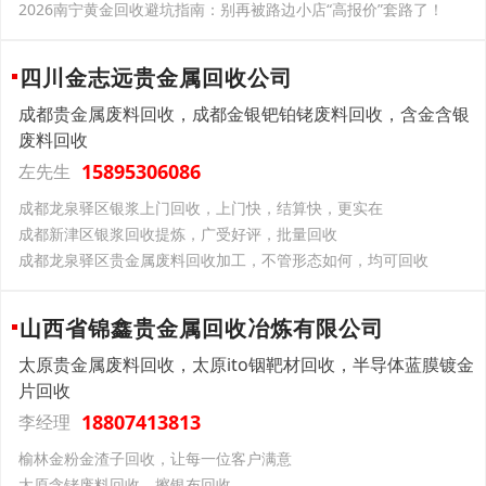
2026南宁黄金回收避坑指南：别再被路边小店“高报价”套路了！
四川金志远贵金属回收公司
成都贵金属废料回收，成都金银钯铂铑废料回收，含金含银
废料回收
15895306086
左先生
成都龙泉驿区银浆上门回收，上门快，结算快，更实在
成都新津区银浆回收提炼，广受好评，批量回收
成都龙泉驿区贵金属废料回收加工，不管形态如何，均可回收
山西省锦鑫贵金属回收冶炼有限公司
太原贵金属废料回收，太原ito铟靶材回收，半导体蓝膜镀金
片回收
18807413813
李经理
榆林金粉金渣子回收，让每一位客户满意
太原含铑废料回收，擦银布回收