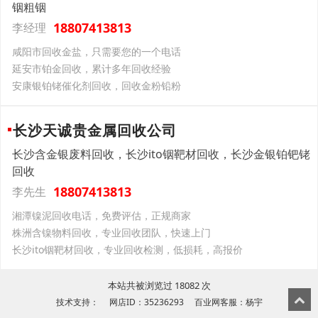
铟粗铟
18807413813
李经理
咸阳市回收金盐，只需要您的一个电话
延安市铂金回收，累计多年回收经验
安康银铂铑催化剂回收，回收金粉铅粉
长沙天诚贵金属回收公司
长沙含金银废料回收，长沙ito铟靶材回收，长沙金银铂钯铑
回收
18807413813
李先生
湘潭镍泥回收电话，免费评估，正规商家
株洲含镍物料回收，专业回收团队，快速上门
长沙ito铟靶材回收，专业回收检测，低损耗，高报价
本站共被浏览过 18082 次
技术支持： 网店ID：35236293 百业网客服：杨宇