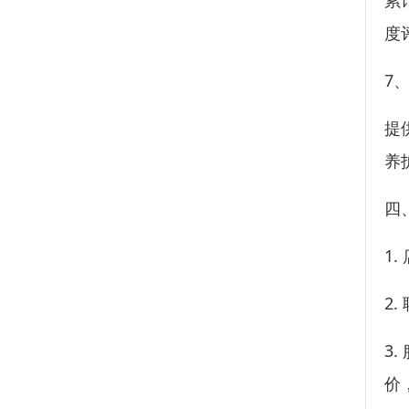
累
度
7
提
养
四
1
2
3
价