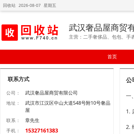
回收站
2026-08-07
星期五
武汉奢品屋商贸
主营：二手奢侈品、包包、手
首页
联系方式
公
武汉奢品屋商贸有限公司
公司：
一
武汉市江汉区中山大道548号附10号奢品
地址：
屋
1
章先生
联系：
2
15327161383
手机：