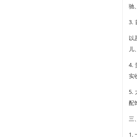
驰
3
以
儿
4
实
5
配
三
1