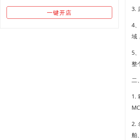
3
一键开店
4
域
5
整
二
1
M
2
舶