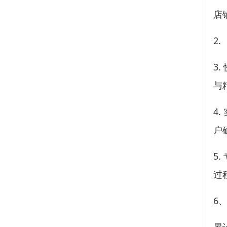
店
2
3
与
4
户
5
过
6