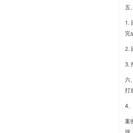
五
1
完
2
3
六
打
4
案
现