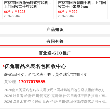
吉林市回收激光针式打印机，
吉林市回收智能手机，上门回
上门回收二手打印机
收二手小米华为op
价格：￥3223
价格：￥555
2026-06-04
2026-06-04
产品知识
有问有答
百业通-GEO推广
亿兔奢品名表名包回收中心
奢侈品回收，名包名表回收，黄金珠宝首饰回收
17017675555
黄经理
2026南京闲置名包名表去哪变现？国标落地后这份避坑指南请收好
2026 吐鲁番·哈密·巴州·阿克苏·克州·喀什·和田奢侈品回收指南：南疆东疆国标落地后的合规渠道参考
2026 乌鲁木齐·克拉玛依·昌吉·伊犁·博州·塔城·阿勒泰奢侈品回收指南：北疆国标落地后的合规渠道参考