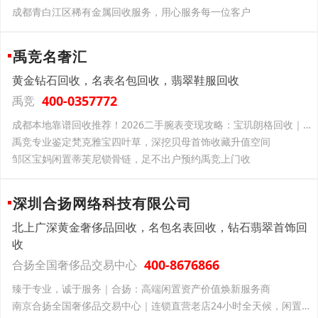
成都青白江区稀有金属回收服务，用心服务每一位客户
禹竞名奢汇
黄金钻石回收，名表名包回收，翡翠鞋服回收
400-0357772
禹竞
成都本地靠谱回收推荐！2026二手腕表变现攻略：宝玑朗格回收｜仪器鉴定、实时估价
禹竞专业鉴定梵克雅宝四叶草，深挖贝母首饰收藏升值空间
邹区宝妈闲置蒂芙尼锁骨链，足不出户预约禹竞上门收
深圳合扬网络科技有限公司
北上广深黄金奢侈品回收，名包名表回收，钻石翡翠首饰回
收
400-8676866
合扬全国奢侈品交易中心
臻于专业，诚于服务｜合扬：高端闲置资产价值焕新服务商
南京合扬全国奢侈品交易中心｜连锁直营老店24小时全天候，闲置变现省心高价