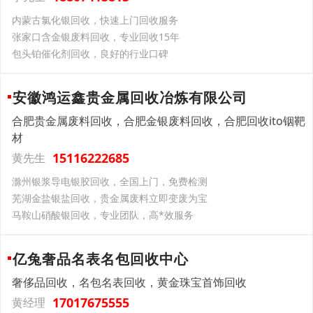
内蒙古氯化银回收，快速上门回收服务
张家口含金银废料回收，专业回收15年
包头铂催化剂回收，良好的行业口碑
安徽鸿运鑫贵金属回收冶炼有限公司
合肥贵金属废料回收，合肥金银废料回收，合肥回收ito铟靶
材
15116222685
黄先生
滁州银浆导电银胶回收，全国上门，免费检测
芜湖金盐银盐回收，贵金属废料立即变废为宝
马鞍山硝酸银回收，专业团队，高*效服务
亿兔奢品名表名包回收中心
奢侈品回收，名包名表回收，黄金珠宝首饰回收
17017675555
黄经理