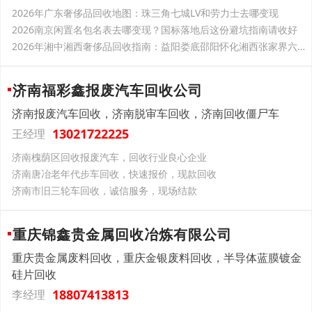
2026年广东奢侈品回收地图：珠三角七城LV和劳力士去哪变现
2026南京闲置名包名表去哪变现？国标落地后这份避坑指南请收好
2026年湘中湘西奢侈品回收指南：益阳娄底邵阳怀化湘西张家界六城LV和劳力士去哪变现
济南福彩鑫报废汽车回收公司
济南报废汽车回收，济南脱审车回收，济南回收僵尸车
13021722225
王经理
济南槐荫区回收报废汽车，回收行业良心企业
济南唐冶老年代步车回收，快速报价，现款回收
济南市旧三轮车回收，诚信服务，现场结款
重庆锦鑫贵金属回收冶炼有限公司
重庆贵金属废料回收，重庆金银废料回收，半导体蓝膜镀金
硅片回收
18807413813
李经理