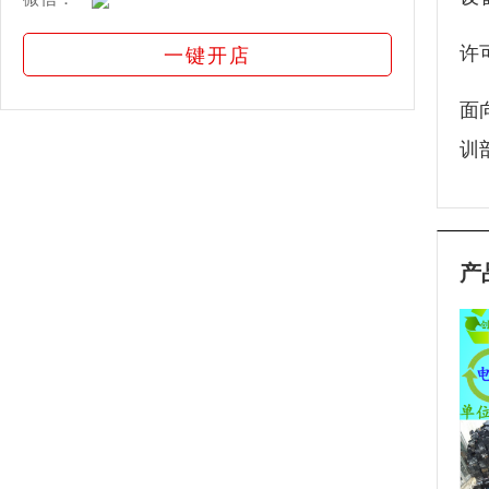
许
一键开店
面
训
产