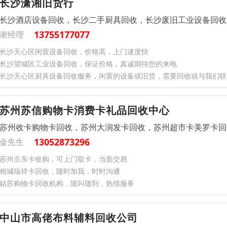
长沙潇湘旧货行
长沙酒店设备回收，长沙二手厨具回收，长沙废旧工业设备回收
13755177077
谢经理
长沙天心区闲置设备回收，价格高，上门速度快
长沙望城区工业设备回收，保证价格，真诚期待您的来电
长沙天心区厨具设备回收服务，闲置的设备或旧货，需要回收就与我们联
苏州苏信购物卡消费卡礼品回收中心
苏州收卡购物卡回收，苏州大润发卡回收，苏州超市卡美罗卡回
13052873296
金先生
苏州京东卡收购，可上门取卡，当面交易
相城瑞祥卡回收，随时加我，时时沟通
姑苏购物卡回收机构，随叫随到，热情服务
中山市高佬布料辅料回收公司