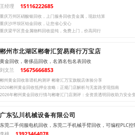
15116222685
王经理
重庆万州区硝酸银回收，上门服务回收贵金属，现款结算
重庆沙坪坝区铂金回收，让您省心安心
重庆梁平区贵金属物料回收提纯，免费上门，价高同行
郴州市北湖区郴奢汇贸易商行万宝店
黄金回收，奢侈品回收，名酒名包名表回收
15675666853
刘文兰
郴州黄金回收靠谱机构测评 郴奢汇万宝旗舰店体验分享
2026郴州黄金回收抵押全攻略：正规门店解析与无套路变现指南
2026年郴州黄金回收行情与郴奢汇门店测评：全资质透明回收助力安全
广东弘川机械设备有限公司
东莞二手伺服电机回收，东莞二手机械手臂回收，可编程PLC控
13923464078
李桃