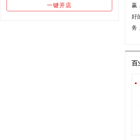
一键开店
赢
好
务
百