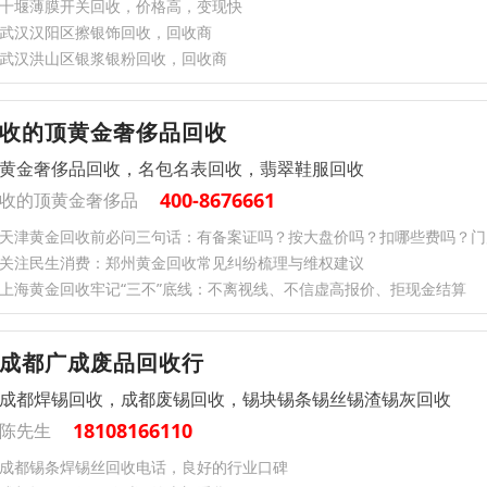
十堰薄膜开关回收，价格高，变现快
武汉汉阳区擦银饰回收，回收商
武汉洪山区银浆银粉回收，回收商
收的顶黄金奢侈品回收
黄金奢侈品回收，名包名表回收，翡翠鞋服回收
400-8676661
收的顶黄金奢侈品
天津黄金回收前必问三句话：有备案证吗？按大盘价吗？扣哪些费吗？门
关注民生消费：郑州黄金回收常见纠纷梳理与维权建议
上海黄金回收牢记“三不”底线：不离视线、不信虚高报价、拒现金结算
成都广成废品回收行
成都焊锡回收，成都废锡回收，锡块锡条锡丝锡渣锡灰回收
18108166110
陈先生
成都锡条焊锡丝回收电话，良好的行业口碑