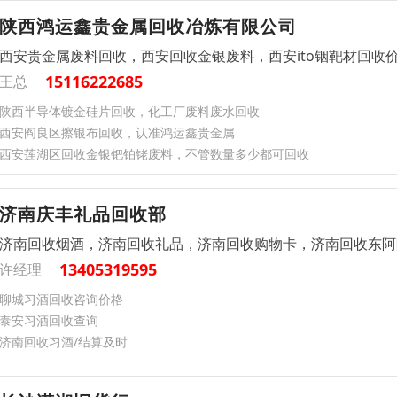
陕西鸿运鑫贵金属回收冶炼有限公司
西安贵金属废料回收，西安回收金银废料，西安ito铟靶材回收
15116222685
王总
陕西半导体镀金硅片回收，化工厂废料废水回收
西安阎良区擦银布回收，认准鸿运鑫贵金属
西安莲湖区回收金银钯铂铑废料，不管数量多少都可回收
济南庆丰礼品回收部
济南回收烟酒，济南回收礼品，济南回收购物卡，济南回收东阿
13405319595
许经理
聊城习酒回收咨询价格
泰安习酒回收查询
济南回收习酒/结算及时