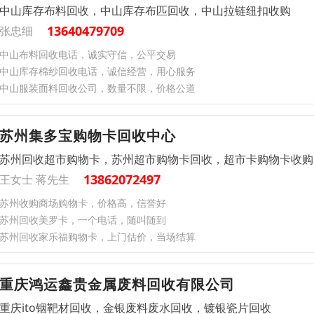
中山库存布料回收，中山库存布匹回收，中山拉链纽扣收购
13640479709
张忠细
中山布料回收电话，诚实守信，公平交易
中山库存棉纱回收电话，诚信经营，用心服务
中山服装面料回收公司，数量不限，价格公道
苏州集多宝购物卡回收中心
苏州回收超市购物卡，苏州超市购物卡回收，超市卡购物卡收购
13862072497
王女士 蒋先生
苏州收购商场购物卡，价格高，信誉好
苏州回收美罗卡，一个电话，随叫随到
苏州回收家乐福购物卡，上门估价，当场结算
重庆鸿运鑫贵金属废料回收有限公司
重庆ito铟靶材回收，金银废料废水回收，镀银瓷片回收