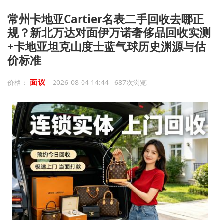
常州卡地亚Cartier名表二手回收去哪正
规？新北万达对面伊万诺奢侈品回收实测
+卡地亚坦克山度士蓝气球历史渊源与估
价标准
面议
价格：
2026-08-04 14:44 687次浏览