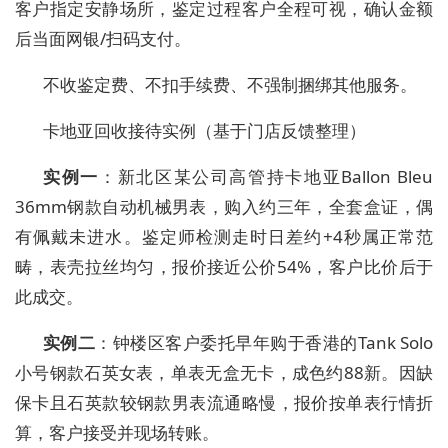
客户指定安静场所，鉴定过程客户全程可视，确认金额
后当面网银/扫码支付。
不收鉴定费、不扣手续费、不强制捆绑其他服务。
卡地亚回收接待实例（基于门店反馈整理）
实例一
：新北区某公司高管持卡地亚Ballon Bleu
36mm钢款自动机械男表，购入约三年，全套盒证，偶
有佩戴未进水。鉴定师检测走时日差约+4秒属正常范
畴，表壳拉丝均匀，报价接近公价54%，客户比价后于
此成交。
实例二
：钟楼区客户委托早年购于香港的Tank Solo
小号钢款石英女表，单表无盒无卡，成色约88新。因缺
保卡且石英款较钢款男表流通略慢，报价按单表行情折
算，客户接受并现场转账。