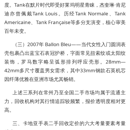
度。Tank在默片时代即受好莱坞明星青睐，杰奎琳·肯尼
迪亦曾佩戴Tank Louis。历经Tank Normale、Tank
Americaine、Tank Française等多分支演变，核心审美
百年未变。
（三）2007年 Ballon Bleu——当代女性入门圆润表
壳包裹凸出蓝宝石表冠护桥，字面常见扭索纹或太阳纹
装饰，罗马数字略呈弧形排列呼应壳形。28mm—
42mm多尺寸覆盖男女需求，其中33mm钢款石英机芯
因纤薄优雅在亚洲市场尤其畅销。
上述三系列在常州乃至全国二手市场均属于流通主
力，回收机构对其行情追踪较频繁，报价透明度相对更
高。
三、卡地亚手表二手回收定价的六大考量要素考量