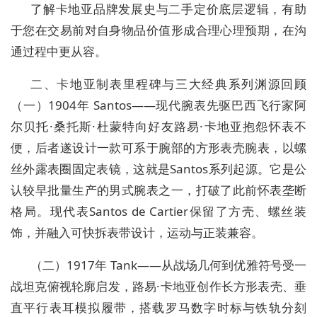
了解卡地亚品牌发展史与二手定价底层逻辑，有助
于您在交易前对自身物品价值形成合理心理预期，在沟
通过程中更从容。
二、卡地亚制表里程碑与三大经典系列渊源回顾
（一）1904年 Santos——现代腕表先驱巴西飞行家阿
尔贝托·桑托斯·杜蒙特向好友路易·卡地亚抱怨怀表不
便，后者遂设计一款可系于腕部的方形表壳腕表，以螺
丝外露表圈固定表镜，这就是Santos系列起源。它是公
认较早批量生产的男式腕表之一，打破了此前怀表垄断
格局。现代表Santos de Cartier保留了方壳、螺丝装
饰，并融入可快拆表带设计，运动与正装兼容。
（二）1917年 Tank——从战场几何到优雅符号受一
战坦克俯视轮廓启发，路易·卡地亚创作长方形表壳、垂
直平行表耳模拟履带，搭载罗马数字时标与铁轨分刻