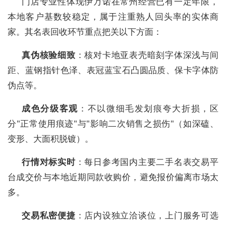
门店专业性体现伊万诺在常州经营已有一定年限，
本地客户基数较稳定，属于注重熟人回头率的实体商
家。其名表回收环节重点把关以下方面：
真伪核验细致
：核对卡地亚表壳暗刻字体深浅与间
距、蓝钢指针色泽、表冠蓝宝石凸圆品质、保卡字体防
伪点等。
成色分级客观
：不以微细毛发划痕夸大折损，区
分"正常使用痕迹"与"影响二次销售之损伤"（如深磕、
变形、大面积脱镀）。
行情对标实时
：每日参考国内主要二手名表交易平
台成交价与本地近期同款收购价，避免报价偏离市场太
多。
交易私密便捷
：店内设独立洽谈位，上门服务可选