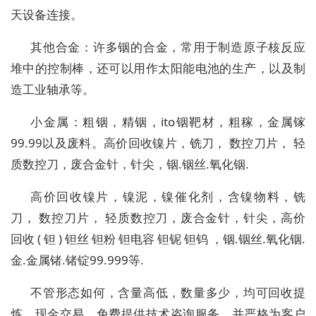
天设备连接。
其他合金：许多铟的合金，常用于制造原子核反应
堆中的控制棒，还可以用作太阳能电池的生产，以及制
造工业轴承等。
小金属：粗铟，精铟，ito铟靶材，粗稼，金属镓
99.99以及废料。高价回收镍片，铣刀， 数控刀片， 轻
质数控刀，废合金针，针尖，铟.铟丝.氧化铟.
高价回收镍片，镍泥，镍催化剂，含镍物料，铣
刀， 数控刀片， 轻质数控刀，废合金针，针尖，高价
回收 ( 钽 ) 钽丝 钽粉 钽电容 钽铌 钽钨 ，铟.铟丝.氧化铟.
金.金属锗.锗锭99.999等.
不管形态如何，含量高低，数量多少，均可回收提
炼。现金交易，免费提供技术咨询服务，并严格为客户