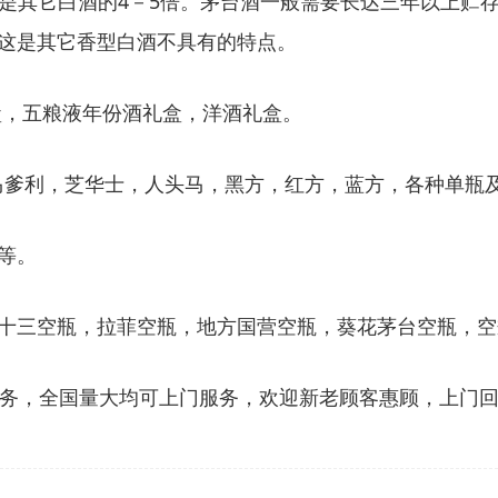
是其它白酒的4－5倍。茅台酒一般需要长达三年以上贮
这是其它香型白酒不具有的特点。
台礼盒，五粮液年份酒礼盒，洋酒礼盒。
马爹利，芝华士，人头马，黑方，红方，蓝方，各种单瓶
等。
十三空瓶，拉菲空瓶，地方国营空瓶，葵花茅台空瓶，空
，全国量大均可上门服务，欢迎新老顾客惠顾，上门回收电话