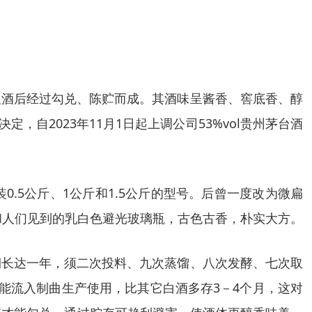
取酒后经过勾兑、陈贮而成。其酒味呈酱香、窖底香、醇
，自2023年11月1日起上调公司53%vol贵州茅台酒
.5公斤、1公斤和1.5公斤的型号。后曾一度改为微扁
和人们见到的乳白色避光玻璃瓶，古色古香，朴实大方。
期长达一年，须二次投料、九次蒸馏、八次发酵、七次取
能流入制曲生产使用，比其它白酒多存3－4个月，这对