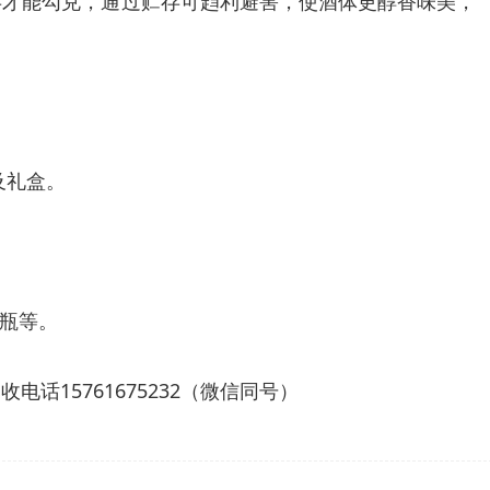
存才能勾兑，通过贮存可趋利避害，使酒体更醇香味美，
及礼盒。
瓶等。
15761675232（微信同号）