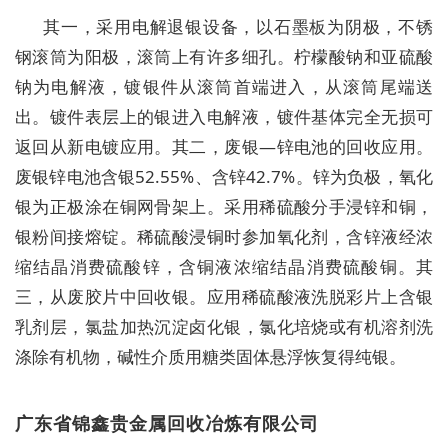
其一，采用电解退银设备，以石墨板为阴极，不锈
钢滚筒为阳极，滚筒上有许多细孔。柠檬酸钠和亚硫酸
钠为电解液，镀银件从滚筒首端进入，从滚筒尾端送
出。镀件表层上的银进入电解液，镀件基体完全无损可
返回从新电镀应用。其二，废银—锌电池的回收应用。
废银锌电池含银52.55%、含锌42.7%。锌为负极，氧化
银为正极涂在铜网骨架上。采用稀硫酸分手浸锌和铜，
银粉间接熔锭。稀硫酸浸铜时参加氧化剂，含锌液经浓
缩结晶消费硫酸锌，含铜液浓缩结晶消费硫酸铜。其
三，从废胶片中回收银。应用稀硫酸液洗脱彩片上含银
乳剂层，氯盐加热沉淀卤化银，氯化培烧或有机溶剂洗
涤除有机物，碱性介质用糖类固体悬浮恢复得纯银。
广东省锦鑫贵金属回收冶炼有限公司