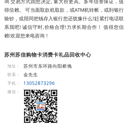
询 交易方式由您决定, 量大价更高。多年信誉保证，值
得信赖。 可当面取款机取款，或ATM机转帐，或到银行
验钞，或陪同把钱存入银行您还犹豫什么?赶紧打电话联
系我吧! 诚信守时,价格合理!力求长期合作！ 值得您信
赖!欢迎您来电咨询！
苏州苏信购物卡消费卡礼品回收中心
苏州市东环路向阳桥堍
地址：
金先生
联系：
13052873296
手机：
微信：