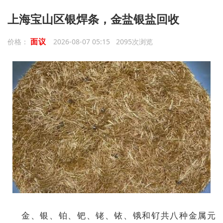
上海宝山区银焊条，金盐银盐回收
面议
价格：
2026-08-07 05:15 2095次浏览
金、银、铂、钯、铑、铱、锇和钌共八种金属元