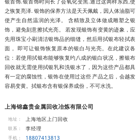
银首饰.银首饰时间长了会氧化变黑.通过这两样东西,使
之恢复亮泽. 银饰的保养方法是天天佩戴，因人体油脂可
使产生自然温润的光泽。 含精致及立体做成雕塑之银
饰，避免刻意擦拭光亮。 若发现银饰有变黄的迹象，应
先用珠宝小刷清洁银饰品的细缝，然后用拭银布轻拭表
面， 即可让银饰恢复原本的银白与光亮。在此建议各
位：若使用拭银布能够恢复约八成的银白状况，擦银布
回收就无需使用拭银乳和洗银水了，因为这些产品都具
有一定的腐蚀性，银饰在使用过这些 产品之后，会越发
容易变黄。拭银布含有银保养成份，不可水洗。
上海锦鑫贵金属回收冶炼有限公司
上海地区上门回收
地址：
李经理
联系：
18807413813
手机：