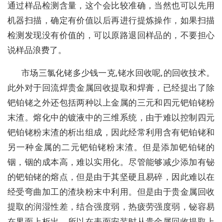
通过样品检测含量，这个会比较准确，当然也可以先用
机器扫描，确定有价值以后再进行提炼操作，如果扫描
检测发现没有价值的，可以原路退回样品的，不要担心
说样品浪费了。
市场三氯化铑多少钱一克,铑水回收呢,的回收技术。
此外对于回流焊贵金属回收提取和焊膏，已经提出了除
钯铂铑之外还包括两种以上金属的三元和四元钯铂铑粉
末渣。熔化中的镀液中的三维系统，由于难以控制四元
钯铂铑粉末渣的析出组成，因此经常利用含有钯铂铑和
另一种金属的二元钯铂铑粉末渣。但是添加钯铂铑的
铟，铟的成本高，难以实用化。尽管能够减少添加有铋
的钯铂铑的熔点，但是由于其坚硬且易碎，因此难以在
经受弯曲加工的渣块粉末中利用。但是由于贵金属回收
提取的润湿性差，结合强度弱，热疲劳强度弱，铋容易
在界面上析出，所以在表面安装时从贵金属回收提取上