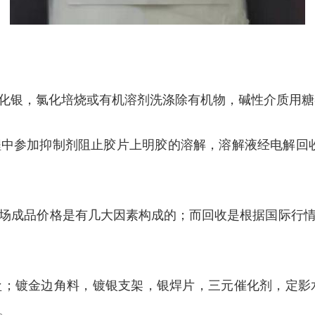
银，氯化培烧或有机溶剂洗涤除有机物，碱性介质用糖类固
中参加抑制剂阻止胶片上明胶的溶解，溶解液经电解回收银
场成品价格是有几大因素构成的；而回收是根据国际行
；镀金边角料，镀银支架，银焊片，三元催化剂，定影水，
。