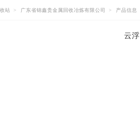
收站
>
广东省锦鑫贵金属回收冶炼有限公司
>
产品信息
云浮