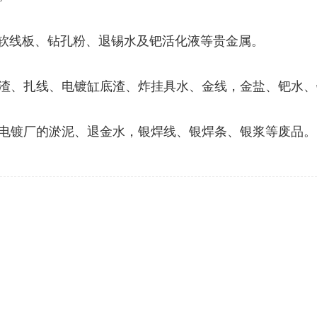
、软线板、钻孔粉、退锡水及钯活化液等贵金属。
渣、扎线、电镀缸底渣、炸挂具水、金线，金盐、钯水、
电镀厂的淤泥、退金水，银焊线、银焊条、银浆等废品。