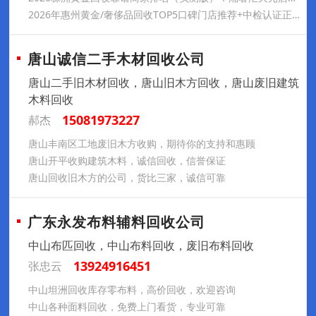
2026年惠州黄金/奢侈品回收TOP5口碑门店推荐+中检认证正规机构联系方式（惠城/惠阳/仲恺等全城上门）
唐山诚信二手木材回收公司
唐山二手旧木材回收，唐山旧木方回收，唐山废旧建筑
木料回收
15081973227
郝杰
唐山丰南区工地废旧木方收购，期待你的支持和惠顾
唐山开平收购建筑木料，诚信回收，信誉保证
唐山回收旧木方的公司，货比三家，诚信可靠
广东永发布料辅料回收公司
中山布匹回收，中山布料回收，废旧布料回收
13924916451
张忠云
中山坦洲回收库存零布料，高价回收，欢迎咨询
中山各种面料回收，免费上门看货，专业可靠