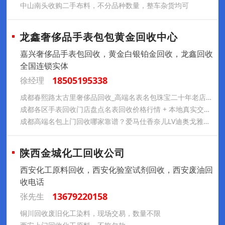
中山南头收购二手布料，不分品种数量，整车杂货均可
龙鑫奢侈品手表包包黄金回收中心
嘉兴奢侈品手表包回收，黄金白银铂金回收，龙鑫回收
全国连锁实体
18505195338
徐经理
成都春熙路太古里奢侈品回收_高端名表名包珠宝二十年老店变现
成都各区手表回收门店盘点名表回收价格行情 + 本地真实交易案例
成都高端名包上门回收哪家靠谱？爱马仕香奈儿LV迪奥戈雅闲置变现门店全城实体连锁可预约上门
陕西金城化工回收公司
西安化工原料回收，西安化验室试剂回收，西安废油回
收电话
13679220158
张先生
铜川回收废旧化工染料，现场交易，数量不限