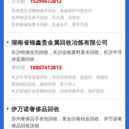
15295672812
王小姐
苏州虎丘消费购物卡回收，真诚期待与您合作
苏州电话充值卡回收，实力强，信誉好
苏州相城电费卡回收，真诚合作，携手共进
湖南省锦鑫贵金属回收冶炼有限公司
长沙钯催化剂回收，长沙金银废料废水回收，长沙半导
体蓝膜回收
18807413813
李经理
长沙半导体蓝膜回收，专业回收检测，低损耗，高报价
娄底铜锭回收，诚信经营，客户至上
长沙望城区金粉银粉回收，回收经验丰富，保护隐私
伊万诺奢侈品回收
苏州奢侈品手表包回收，黄金白银铂金回收，伊万诺奢
侈品回收连锁