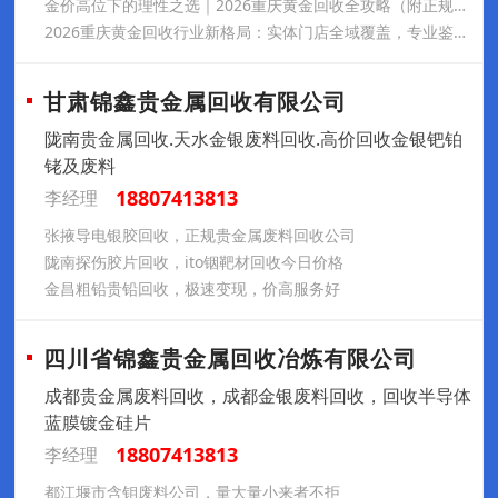
金价高位下的理性之选｜2026重庆黄金回收全攻略（附正规机构地址）
2026重庆黄金回收行业新格局：实体门店全域覆盖，专业鉴定+规范流程保障市民安心变现
甘肃锦鑫贵金属回收有限公司
陇南贵金属回收.天水金银废料回收.高价回收金银钯铂
铑及废料
18807413813
李经理
张掖导电银胶回收，正规贵金属废料回收公司
陇南探伤胶片回收，ito铟靶材回收今日价格
金昌粗铅贵铅回收，极速变现，价高服务好
四川省锦鑫贵金属回收冶炼有限公司
成都贵金属废料回收，成都金银废料回收，回收半导体
蓝膜镀金硅片
18807413813
李经理
都江堰市含钼废料公司，量大量小来者不拒